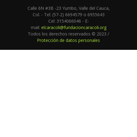
Calle 6N #3B -23 Yumbo, Valle del Cauca,
Col. - Tel: (57-2) 6694579 o 6955643
Cel: 3154066046 - E-
mail:
elcaracoli@fundacioncaracoli.org
Todos los derechos reservados © 2023 /
Protección de datos personales