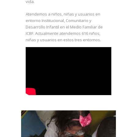
vida.
Atendemos a niños, niñas y usuarios en
entorno Institucional, Comunitario y
Desarrollo Infantil en el Medio Familiar de
ICBF. Actualmente atendemos 616 niños,
niñas y usuarios en estos tres entornos.